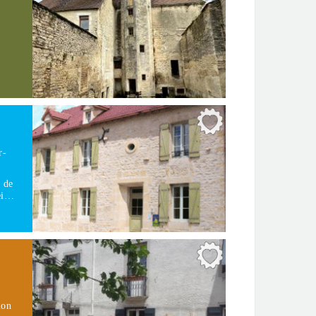
r-
s de
uei…
ion