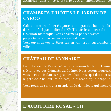
ascenseur) dans un style XVIIIe avec un aménagement 
CHAMBRES D'HÔTES LE JARDIN DE
CARCO
Calme, confortable et élégante, cette grande chambre abr
dans un hôtel particulier du XVIIIe siècle au cœur du
Châtillon historique, vous charmera par ses vastes
proportions et par sa décoration raffinée.
Vous ouvrirez vos fenêtres sur un joli jardin surplombant
ville.
CHÂTEAU DE VANNAIRE
Le "Château de Vannaire" est une maison forte du 15ème
siècle, avec des éléments du 18ème. Nous serons heureux
vous accueillir dans ses grandes chambres, qui donnent s
le parc de 2 ha, sur les douves, le pigeonnier, la chapelle
Vous pourrez suivre la grande allée de tilleuls qui mène
L'AUDITOIRE ROYAL - CH