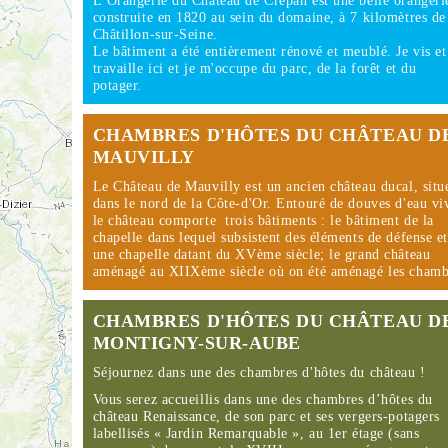
L’Orangerie du Château de Crépan est une belle orangeri
construite en 1820 au sein du domaine, à 7 kilomètres de
Châtillon-sur-Seine.
Le bâtiment a été entièrement rénové et meublé. Je vis et
travaille ici et je m'occupe du parc, de la forêt et du
potager.
CHAMBRES D'HÔTES DU CHÂTEAU D
MAUVILLY
Le Château de Mauvilly est un ancien château ducal, situ
dans le nord de la Côte-d'Or. Entouré de douves d'eau vi
le château comporte trois bâtiments : le bâtiment de la
chapelle dans lequel subsistent des éléments de défense e
une chapelle datant du XVème siècle; le grand château
aménagé au XIIXème siècle où on été aménagé les cha
CHAMBRES D'HÔTES DU CHÂTEAU D
MONTIGNY-SUR-AUBE
Séjournez dans une des chambres d'hôtes du château !
Vous serez accueillis dans une des chambres d’hôtes du
château Renaissance, de son parc et ses vergers-potagers
labellisés « Jardin Remarquable », au 1er étage (sans