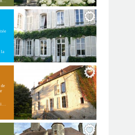
con…
itée
 la
 de
ur
.
 di…