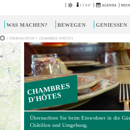
13.64°
08
AGENDA
MEIN
WAS MACHEN?
BEWEGEN
GENIESSEN
|
|
ÜBERNACHTEN
CHAMBRES D'HÔTES
CHAMBRES
D'HÔTES
Übernachten Sie beim Einwohner in die Gä
Châtillon und Umgebung.