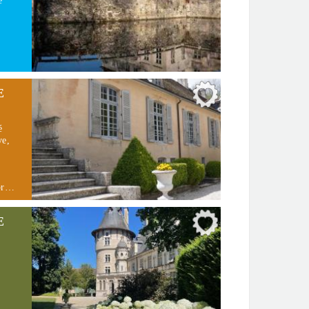
e
E
é
ve,
t
mbr…
E