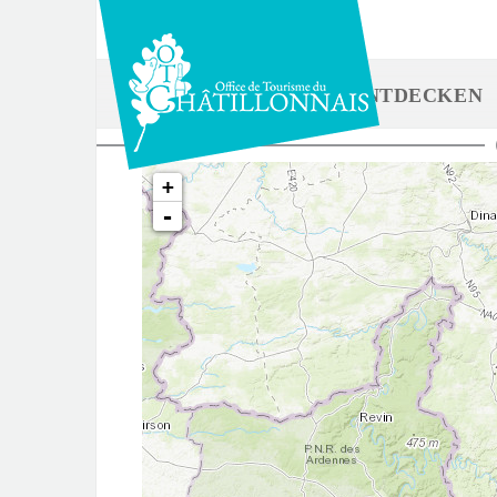
Direkt
zum
Inhalt
ENTDECKEN
Sie
+
sind
-
hier