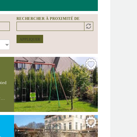
RECHERCHER À PROXIMITÉ DE
Distance
Origin
APPLIQUER
pied
av…