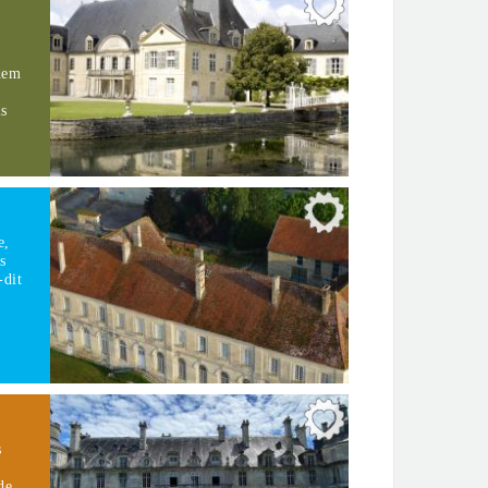
dem
ls
e,
s
-dit
s
de