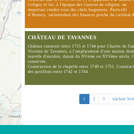
Coligny et fut, à l'époque des Guerres de religion, un
important rendez-vous des chefs huguenots. Particelli
d’Hemery, surintendant des finances proche du cardinal
CHÂTEAU DE TAVANNES
Château construit entre 1735 et 1744 pour Charles de Sau
Vicomte de Tavannes, à l'emplacement d'une maison dont
tourelle d'escalier, datant du XVème ou XVIème siècle, f
conservée.
Construction de la chapelle entre 1749 et 1751. Construc
des pavillons entre 1742 et 1744.
1
2
3
nächste Sei