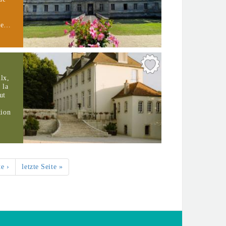
 de…
lx,
 la
ut
tion
te ›
letzte Seite »