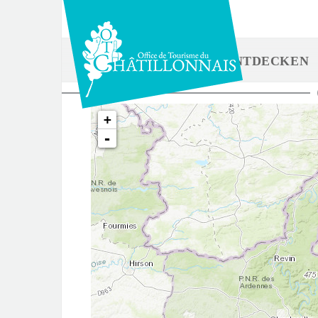
Direkt
zum
Inhalt
ENTDECKEN
Sie
+
sind
-
hier