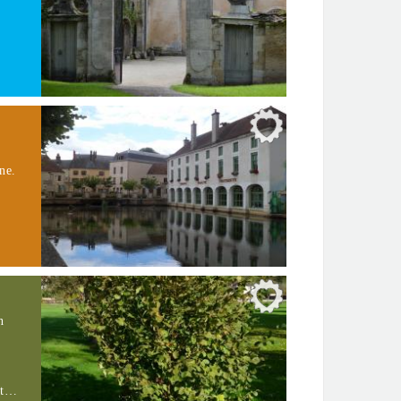
ne.
n
ant…