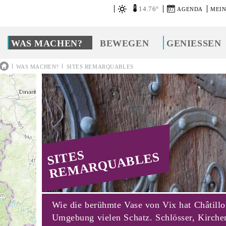
14.76°
07
AGENDA
MEIN
WAS MACHEN?
BEWEGEN
GENIESSEN
|
|
WAS MACHEN?
SITES REMARQUABLES
SITES
REMARQUABLES
Wie die berühmte Vase von Vix hat Châtill
Umgebung vielen Schatz. Schlösser, Kirche