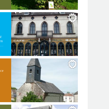
fé
en
 c…
ace