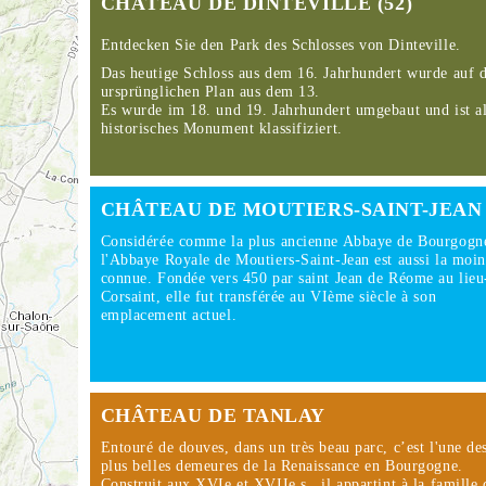
CHÂTEAU DE DINTEVILLE (52)
Entdecken Sie den Park des Schlosses von Dinteville.
Das heutige Schloss aus dem 16. Jahrhundert wurde auf 
ursprünglichen Plan aus dem 13.
Es wurde im 18. und 19. Jahrhundert umgebaut und ist a
historisches Monument klassifiziert.
CHÂTEAU DE MOUTIERS-SAINT-JEAN
Considérée comme la plus ancienne Abbaye de Bourgogn
l'Abbaye Royale de Moutiers-Saint-Jean est aussi la moin
connue. Fondée vers 450 par saint Jean de Réome au lieu
Corsaint, elle fut transférée au VIème siècle à son
emplacement actuel.
CHÂTEAU DE TANLAY
Entouré de douves, dans un très beau parc, c’est l'une de
plus belles demeures de la Renaissance en Bourgogne.
Construit aux XVIe et XVIIe s., il appartint à la famille 