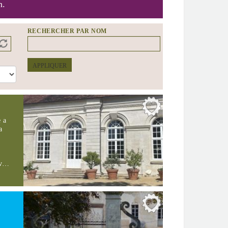
n.
RECHERCHER PAR NOM
APPLIQUER
e a
a
cav…