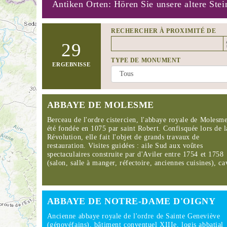
Antiken Orten: Hören Sie unsere altere Stei
RECHERCHER À PROXIMITÉ DE
Distance
29
Origin
TYPE DE MONUMENT
ERGEBNISSE
ABBAYE DE MOLESME
Berceau de l'ordre cistercien, l'abbaye royale de Molesm
été fondée en 1075 par saint Robert. Confisquée lors de l
Révolution, elle fait l'objet de grands travaux de
restauration. Visites guidées : aile Sud aux voûtes
spectaculaires construite par d'Aviler entre 1754 et 1758
(salon, salle à manger, réfectoire, anciennes cuisines), 
ABBAYE DE NOTRE-DAME D'OIGNY
Ancienne abbaye royale de l'ordre de Sainte Geneviève
(génovéfains), bâtiment conventuel XIIIe, logis abbatial