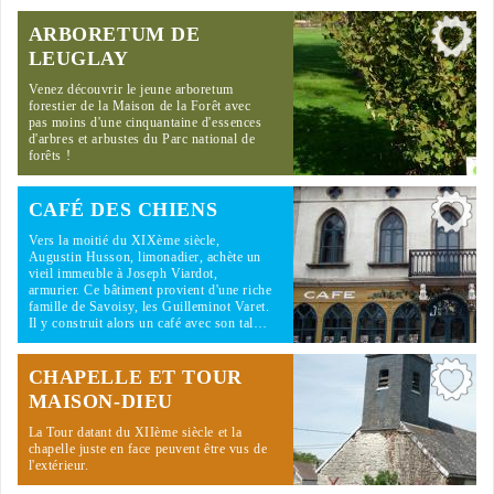
ARBORETUM DE
LEUGLAY
Venez découvrir le jeune arboretum
forestier de la Maison de la Forêt avec
pas moins d'une cinquantaine d'essences
d'arbres et arbustes du Parc national de
forêts !
CAFÉ DES CHIENS
Vers la moitié du XIXème siècle,
Augustin Husson, limonadier, achète un
vieil immeuble à Joseph Viardot,
armurier. Ce bâtiment provient d'une riche
famille de Savoisy, les Guilleminot Varet.
Il y construit alors un café avec son tal…
CHAPELLE ET TOUR
MAISON-DIEU
La Tour datant du XIIème siècle et la
chapelle juste en face peuvent être vus de
l'extérieur.