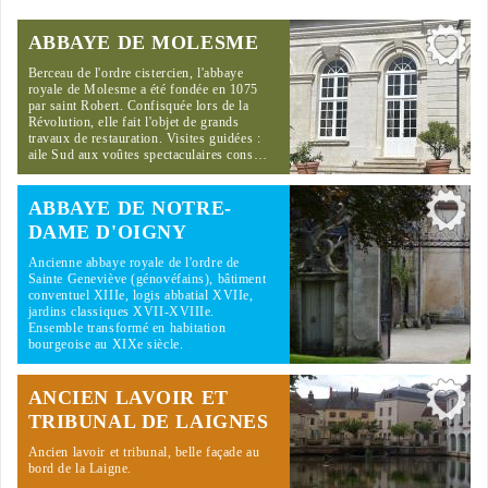
ABBAYE DE MOLESME
Berceau de l'ordre cistercien, l'abbaye
royale de Molesme a été fondée en 1075
par saint Robert. Confisquée lors de la
Révolution, elle fait l'objet de grands
travaux de restauration. Visites guidées :
aile Sud aux voûtes spectaculaires cons…
ABBAYE DE NOTRE-
DAME D'OIGNY
Ancienne abbaye royale de l'ordre de
Sainte Geneviève (génovéfains), bâtiment
conventuel XIIIe, logis abbatial XVIIe,
jardins classiques XVII-XVIIIe.
Ensemble transformé en habitation
bourgeoise au XIXe siècle.
ANCIEN LAVOIR ET
TRIBUNAL DE LAIGNES
Ancien lavoir et tribunal, belle façade au
bord de la Laigne.