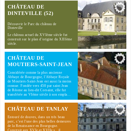
CHÂTEAU DE
DINTEVILLE (52)
Découvrir le Parc du château de
Dinteville
Le château actuel du XVIème siècle fut
construit sur le plan d’origine du XIIIème
siècle.
CHÂTEAU DE
MOUTIERS-SAINT-JEAN
Considérée comme la plus ancienne
Abbaye de Bourgogne, l'Abbaye Royale
de Moutiers-Saint-Jean est aussi la moins
connue. Fondée vers 450 par saint Jean
de Réome au lieu-dit Corsaint, elle fut
transférée au VIème siècle à son empla…
CHÂTEAU DE TANLAY
Entouré de douves, dans un très beau
parc, c’est l'une des plus belles demeures
de la Renaissance en Bourgogne.
Construit aux XVIe et XVIIe s., il