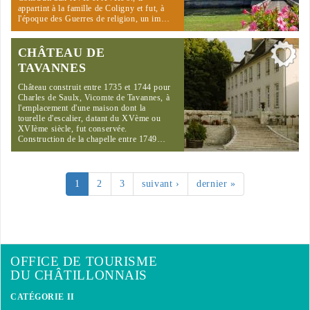
appartint à la famille de Coligny et fut, à
l'époque des Guerres de religion, un im…
CHÂTEAU DE
TAVANNES
Château construit entre 1735 et 1744 pour
Charles de Saulx, Vicomte de Tavannes, à
l'emplacement d'une maison dont la
tourelle d'escalier, datant du XVème ou
XVIème siècle, fut conservée.
Construction de la chapelle entre 1749…
1
2
3
suivant ›
dernier »
OFFICE DE TOURISME
DU CHÂTILLONNAIS
CATÉGORIE II