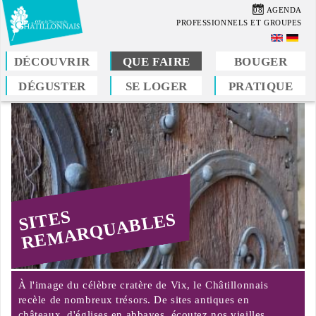
Aller
08
AGENDA
au
PROFESSIONNELS ET GROUPES
contenu
principal
DÉCOUVRIR
QUE FAIRE
BOUGER
DÉGUSTER
SE LOGER
PRATIQUE
Vous
êtes
ici
SITES
REMARQUABLES
À l'image du célèbre cratère de Vix, le Châtillonnais
recèle de nombreux trésors. De sites antiques en
châteaux, d'églises en abbayes, écoutez nos vieilles