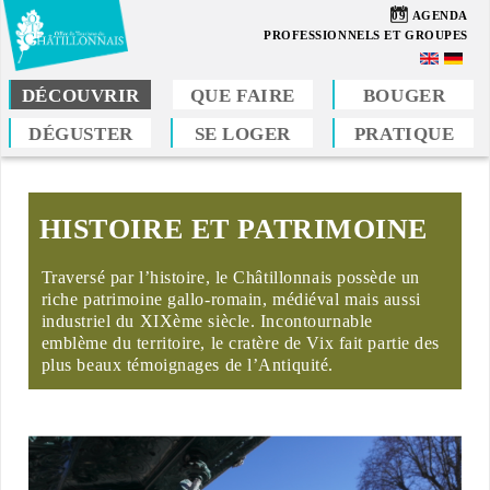
Aller
09
AGENDA
au
PROFESSIONNELS ET GROUPES
contenu
principal
DÉCOUVRIR
QUE FAIRE
BOUGER
DÉGUSTER
SE LOGER
PRATIQUE
Vous
êtes
ici
HISTOIRE ET PATRIMOINE
Traversé par l’histoire, le Châtillonnais possède un
riche patrimoine gallo-romain, médiéval mais aussi
industriel du XIXème siècle. Incontournable
emblème du territoire, le cratère de Vix fait partie des
plus beaux témoignages de l’Antiquité.