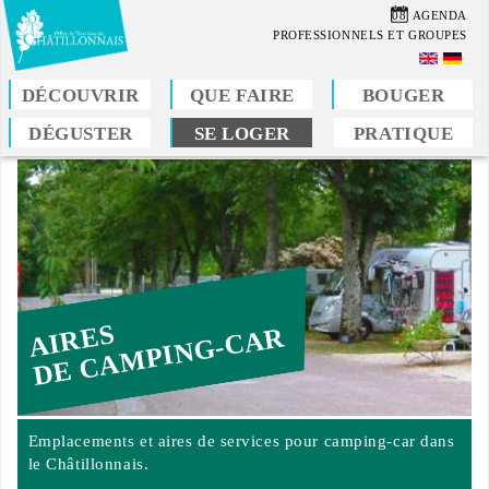
Aller
08
AGENDA
au
PROFESSIONNELS ET GROUPES
contenu
principal
DÉCOUVRIR
QUE FAIRE
BOUGER
DÉGUSTER
SE LOGER
PRATIQUE
Vous
êtes
ici
AIRES
DE CAMPING-CAR
Emplacements et aires de services pour camping-car dans
le Châtillonnais.