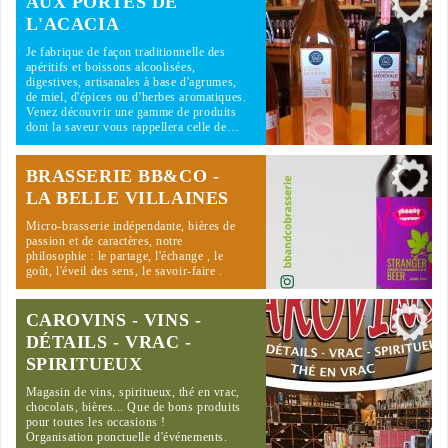
AUX PORTES DE
L'ACACIA
Je fabrique de façon traditionnelle des
apéritifs et boissons alcoolisées,
digestives, artisanales à base d'agrumes,
de miel, d'épices ou d'herbes aromatiques.
Venez découvrir une gamme de produits
dont la saveur vous rappellera celle de…
BRASSERIE BB&CO -
LA BELLE VILLAINES
Micro-brasserie indépendante, bières de
passion et de caractères, notre
philosophie : le partage, l'échange , le
goût, l'éveil des sens, le savoir-faire .
CAROVINS - VINS -
DÉTAILS - VRAC -
SPIRITUEUX
Magasin de vins, spiritueux, thé en vrac,
chocolats, bières... Que de bons produits
pour toutes les occasions !
Organisation ponctuelle d'événements.