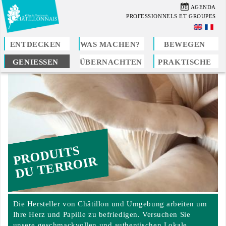
Direkt
06
AGENDA
zum
PROFESSIONNELS ET GROUPES
Inhalt
ENTDECKEN
WAS MACHEN?
BEWEGEN
GENIESSEN
ÜBERNACHTEN
PRAKTISCHE
Sie
sind
hier
PRODUITS
DU TERROIR
Die Hersteller von Châtillon und Umgebung arbeiten um
Ihre Herz und Papille zu befriedigen. Versuchen Sie
unsere geschmackvollen und authentischen Lokale