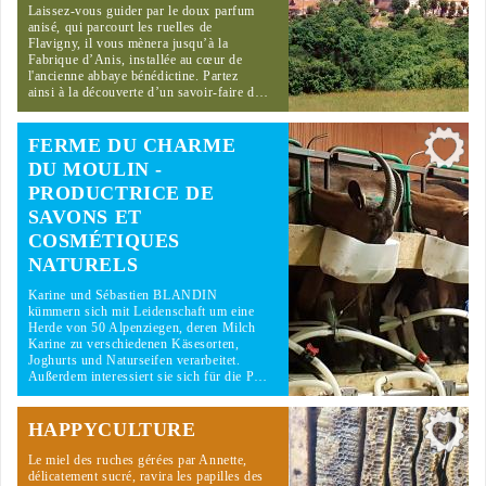
Laissez-vous guider par le doux parfum
anisé, qui parcourt les ruelles de
Flavigny, il vous mènera jusqu’à la
Fabrique d’Anis, installée au cœur de
l'ancienne abbaye bénédictine. Partez
ainsi à la découverte d’un savoir-faire d…
FERME DU CHARME
DU MOULIN -
PRODUCTRICE DE
SAVONS ET
COSMÉTIQUES
NATURELS
Karine und Sébastien BLANDIN
kümmern sich mit Leidenschaft um eine
Herde von 50 Alpenziegen, deren Milch
Karine zu verschiedenen Käsesorten,
Joghurts und Naturseifen verarbeitet.
Außerdem interessiert sie sich für die P…
HAPPYCULTURE
Le miel des ruches gérées par Annette,
délicatement sucré, ravira les papilles des