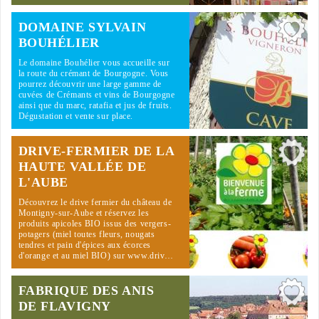
DOMAINE SYLVAIN
BOUHÉLIER
Le domaine Bouhélier vous accueille sur
la route du crémant de Bourgogne. Vous
pourrez découvrir une large gamme de
cuvées de Crémants et vins de Bourgogne
ainsi que du marc, ratafia et jus de fruits.
Dégustation et vente sur place.
DRIVE-FERMIER DE LA
HAUTE VALLÉE DE
L'AUBE
Découvrez le drive fermier du château de
Montigny-sur-Aube et réservez les
produits apicoles BIO issus des vergers-
potagers (miel toutes fleurs, nougats
tendres et pain d'épices aux écorces
d'orange et au miel BIO) sur
www.driv…
FABRIQUE DES ANIS
DE FLAVIGNY