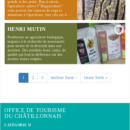
grands et des petits. Bon à savoir,
l'apicultrice cultive l'"Happyculture" :
vous pouvez lier séances de yoga et
initiations à l'apiculture, tout cela sur d…
HENRI MUTIN
Producteur en agriculture biologique,
toujours à la recherche de nouveautés
pour mettre de la diversité dans nos
assiettes. Des produits bons, sains, de
qualité qui font la différence sur des
recettes toutes simples.
1
2
3
nächste Seite ›
letzte Seite »
OFFICE DE TOURISME
DU CHÂTILLONNAIS
CATÉGORIE II