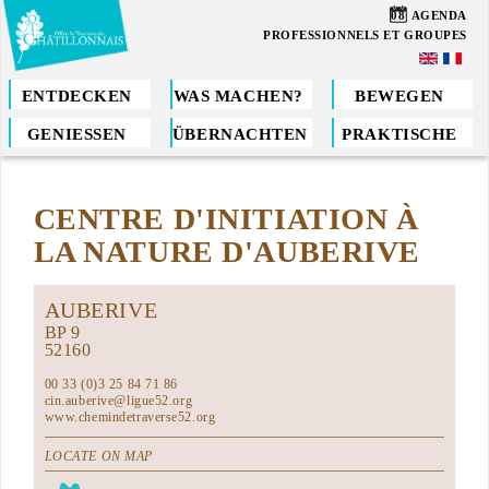
Direkt
08
AGENDA
zum
PROFESSIONNELS ET GROUPES
Inhalt
ENTDECKEN
WAS MACHEN?
BEWEGEN
GENIESSEN
ÜBERNACHTEN
PRAKTISCHE
Sie
sind
CENTRE D'INITIATION À
hier
LA NATURE D'AUBERIVE
AUBERIVE
BP 9
52160
00 33 (0)3 25 84 71 86
cin.auberive@ligue52.org
www.chemindetraverse52.org
LOCATE ON MAP