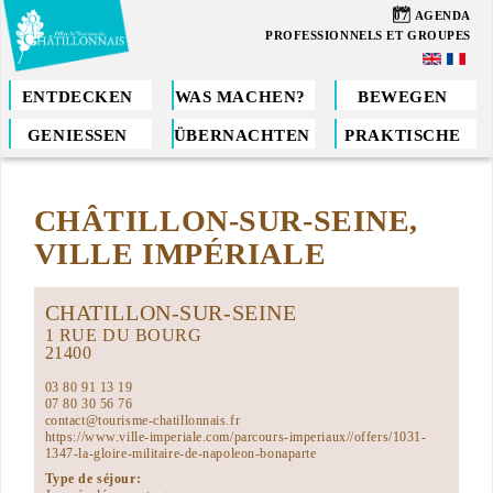
Direkt
07
AGENDA
zum
PROFESSIONNELS ET GROUPES
Inhalt
ENTDECKEN
WAS MACHEN?
BEWEGEN
GENIESSEN
ÜBERNACHTEN
PRAKTISCHE
Sie
sind
CHÂTILLON-SUR-SEINE,
hier
VILLE IMPÉRIALE
CHATILLON-SUR-SEINE
1 RUE DU BOURG
21400
03 80 91 13 19
07 80 30 56 76
contact@tourisme-chatillonnais.fr
https://www.ville-imperiale.com/parcours-imperiaux//offers/1031-
1347-la-gloire-militaire-de-napoleon-bonaparte
Type de séjour: