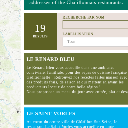
addresses of the Chatillonnais restaurants.
RECHERCHE PAR NOM
19
LABELLISATION
RESULTS
LE RENARD BLEU
Le Renard Bleu vous accueille dans une ambiance
conviviale, familiale, pour des repas de cuisine française
traditionnelle ! Retrouvez nos recettes faites maison avec
des produits frais, de saison et qui mettent en avant les
producteurs locaux de notre belle région !
Nous proposons un menu du jour avec entrée, plat et de
LE SAINT VORLES
Au coeur du centre ville de Châtillon-Sur-Seine, le
restaurant Le Saint-Vorles vous accueille en toute