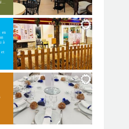
né…
t en
an
u à
 et
s