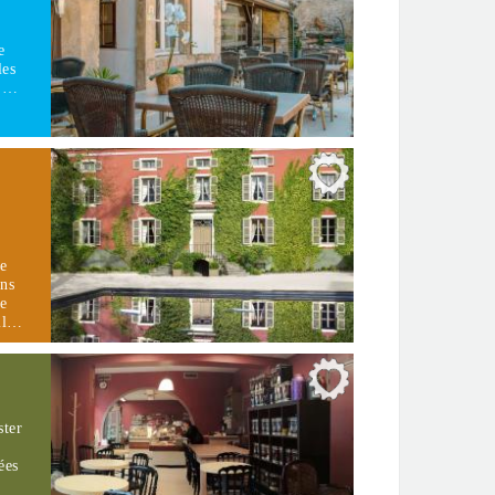
e
les
é.…
re
ons
le
 il…
ster
ées