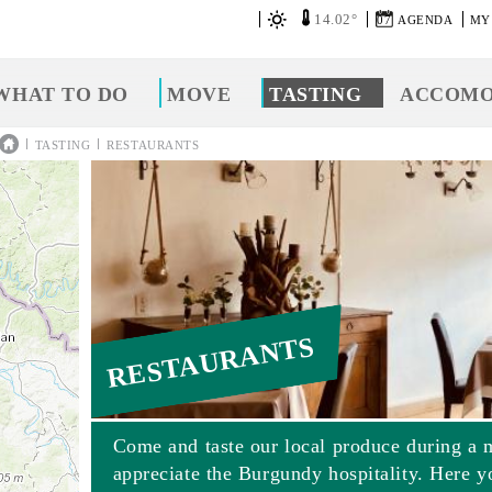
14.02°
07
AGENDA
MY
WHAT TO DO
MOVE
TASTING
ACCOMO
|
|
TASTING
RESTAURANTS
RESTAURANTS
Come and taste our local produce during a 
appreciate the Burgundy hospitality. Here y