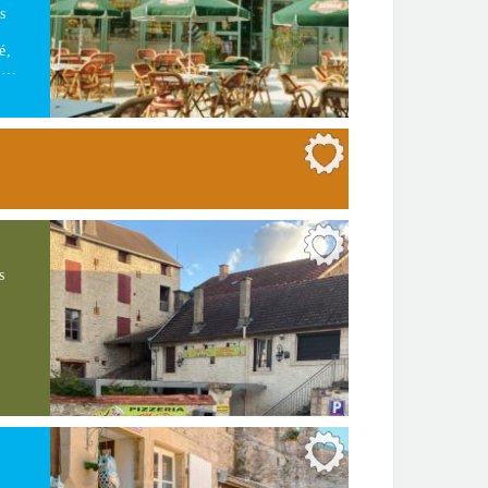
s
é,
re…
s