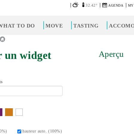
32.42°
08
AGENDA
MY
WHAT TO DO
MOVE
TASTING
ACCOMO
 un widget
Aperçu
ts
00%)
hauteur auto. (100%)