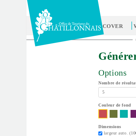
Skip
to
main
content
DISCOVER
You
are
Générer
here
Options
Nombre de résulta
Couleur de fond
Dimensions
largeur auto. (1