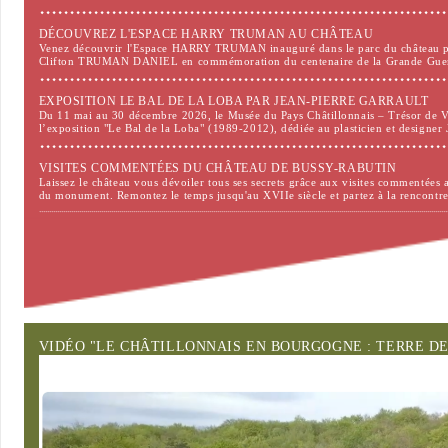
DÉCOUVREZ L'ESPACE HARRY TRUMAN AU CHÂTEAU
Venez découvrir l'Espace HARRY TRUMAN inauguré dans le parc du château par
Clifton TRUMAN DANIEL en commémoration du centenaire de la Grande Guerr
EXPOSITION LE BAL DE LA LOBA PAR JEAN-PIERRE GARRAULT
Du 11 mai au 30 décembre 2026, le Musée du Pays Châtillonnais – Trésor de V
l’exposition "Le Bal de la Loba" (1989-2012), dédiée au plasticien et designer
VISITES COMMENTÉES DU CHÂTEAU DE BUSSY-RABUTIN
Laissez le château vous dévoiler tous ses secrets grâce aux visites commentées a
du monument. Remontez le temps jusqu'au XVIIe siècle et partez à la rencont
VISITES COMMENTÉES DU CHÂTEAU DE BUSSY-RABUTIN
Laissez le château vous dévoiler tous ses secrets grâce aux visites commentées a
du monument. Remontez le temps jusqu'au XVIIe siècle et partez à la rencont
Tous les évènements
VIDÉO "LE CHÂTILLONNAIS EN BOURGOGNE : TERRE D