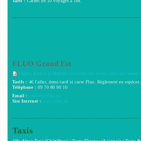
Tarif :
Carnet de 10 voyages à 18€
______________________________________________________
FLUO Grand Est
Lignes BAS23 et BAS26 Châtillon-sur-Seine - Bar-sur-Seine (
Tarifs :
4€ l'aller, demi-tarif si carte Fluo. Règlement en espèces 
Téléphone :
09 70 80 90 10
Email :
contact@fluo.eu
Site Internet :
www.fluo.eu
______________________________________________________
Taxis