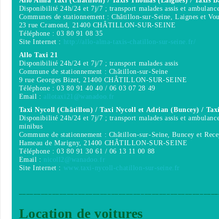
Allo Alma Taxi (Châtillon) / Taxis Thomas (Laignes) / Taxis 
Disponibilité 24h/24 et 7j/7 ; transport malades assis et ambulanc
Communes de stationnement : Châtillon-sur-Seine, Laignes et Vou
23 rue Cramond, 21400 CHÂTILLON-SUR-SEINE
Téléphone : 03 80 91 08 35
Site Internet :
http://allo-alma-taxis-chatillon-sur-seine.fr/
Allo Taxi 21
Disponibilité 24h/24 et 7j/7 ; transport malades assis
Commune de stationnement : Châtillon-sur-Seine
9 rue Georges Bizet, 21400 CHÂTILLON-SUR-SEINE
Téléphone : 03 80 91 40 40 / 06 03 07 28 49
Email :
allotaxi21@wanadoo.fr
Taxi Nycoll (Châtillon) / Taxi Nycoll et Adrian (Buncey) / Ta
Disponibilité 24h/24 et 7j/7 ; transport malades assis et ambulance
minibus
Commune de stationnement : Châtillon-sur-Seine, Buncey et Rec
Hameau de Marigny, 21400 CHÂTILLON-SUR-SEINE
Téléphone : 03 80 91 30 61 / 06 13 11 00 88
Email :
nicoll2@wanadoo.fr
Site Internet :
www.taxi-nycoll-chatillon-sur-seine.fr
______________________________________________________
Location de voitures