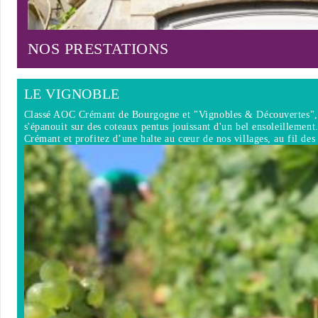
NOS PRESTATIONS
LE VIGNOBLE
Classé AOC Crémant de Bourgogne et "Vignobles & Découvertes", 
s'épanouit sur des coteaux pentus jouissant d'un bel ensoleillement
Crémant et profitez d’une halte au cœur de nos villages, au fil d