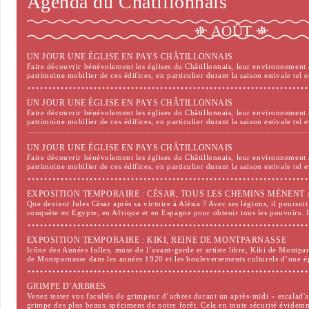
Agenda du Châtillonnais
AOÛT
UN JOUR UNE ÉGLISE EN PAYS CHÂTILLONNAIS
Faire découvrir bénévolement les églises du Châtillonnais, leur environnement 
patrimoine mobilier de ces édifices, en particulier durant la saison estivale tel e
UN JOUR UNE ÉGLISE EN PAYS CHÂTILLONNAIS
Faire découvrir bénévolement les églises du Châtillonnais, leur environnement 
patrimoine mobilier de ces édifices, en particulier durant la saison estivale tel e
UN JOUR UNE ÉGLISE EN PAYS CHÂTILLONNAIS
Faire découvrir bénévolement les églises du Châtillonnais, leur environnement 
patrimoine mobilier de ces édifices, en particulier durant la saison estivale tel e
EXPOSITION TEMPORAIRE : CÉSAR, TOUS LES CHEMINS MÈNENT 
Que devient Jules César après sa victoire à Alésia ? Avec ses légions, il poursuit
conquête en Egypte, en Afrique et en Espagne pour obtenir tous les pouvoirs. 
EXPOSITION TEMPORAIRE : KIKI, REINE DE MONTPARNASSE
Icône des Années folles, muse de l’avant-garde et artiste libre, Kiki de Montpar
de Montparnasse dans les années 1920 et les bouleversements culturels d’une
GRIMPE D'ARBRES
Venez tester vos facultés de grimpeur d’arbres durant un après-midi « escalad'a
grimpe des plus beaux spécimens de notre forêt. Cela en toute sécurité évide