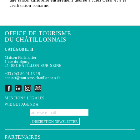
une saison culturelle entièrement dédiée à Jules César et à la
civilisation romaine.
OFFICE DE TOURISME
DU CHÂTILLONNAIS
CATÉGORIE II
Maison Philandrier
1 rue du Bourg
21400 CHÂTILLON-SUR-SEINE
+33 (0)3 80 91 13 19
contact@tourisme-chatillonnais.fr
MENTIONS LÉGALES
WIDGET AGENDA
INSCRIPTION NEWSLETTER
PARTENAIRES