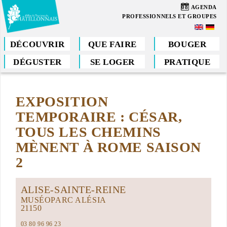
Aller
08
AGENDA
au
PROFESSIONNELS ET GROUPES
contenu
principal
DÉCOUVRIR
QUE FAIRE
BOUGER
DÉGUSTER
SE LOGER
PRATIQUE
Vous
êtes
EXPOSITION
ici
TEMPORAIRE : CÉSAR,
TOUS LES CHEMINS
MÈNENT À ROME SAISON
2
ALISE-SAINTE-REINE
MUSÉOPARC ALÉSIA
21150
03 80 96 96 23