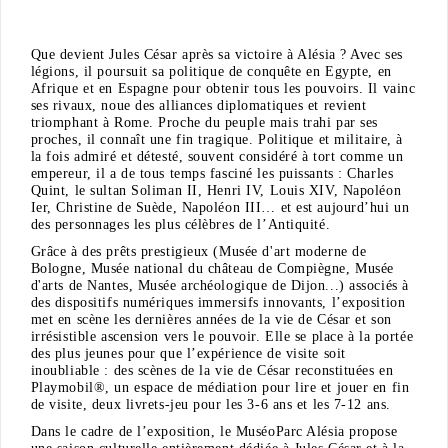
Que devient Jules César après sa victoire à Alésia ? Avec ses
légions, il poursuit sa politique de conquête en Egypte, en
Afrique et en Espagne pour obtenir tous les pouvoirs. Il vainc
ses rivaux, noue des alliances diplomatiques et revient
triomphant à Rome. Proche du peuple mais trahi par ses
proches, il connaît une fin tragique. Politique et militaire, à
la fois admiré et détesté, souvent considéré à tort comme un
empereur, il a de tous temps fasciné les puissants : Charles
Quint, le sultan Soliman II, Henri IV, Louis XIV, Napoléon
Ier, Christine de Suède, Napoléon III… et est aujourd’hui un
des personnages les plus célèbres de l’Antiquité.
Grâce à des prêts prestigieux (Musée d'art moderne de
Bologne, Musée national du château de Compiègne, Musée
d'arts de Nantes, Musée archéologique de Dijon...) associés à
des dispositifs numériques immersifs innovants, l’exposition
met en scène les dernières années de la vie de César et son
irrésistible ascension vers le pouvoir. Elle se place à la portée
des plus jeunes pour que l’expérience de visite soit
inoubliable : des scènes de la vie de César reconstituées en
Playmobil®, un espace de médiation pour lire et jouer en fin
de visite, deux livrets-jeu pour les 3-6 ans et les 7-12 ans.
Dans le cadre de l’exposition, le MuséoParc Alésia propose