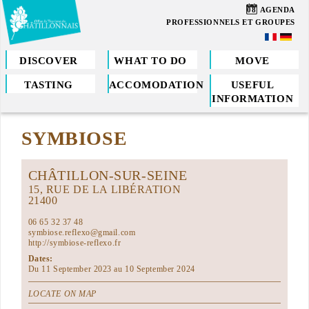
Skip
08
AGENDA
to
PROFESSIONNELS ET GROUPES
main
content
DISCOVER
WHAT TO DO
MOVE
TASTING
ACCOMODATION
USEFUL
You
INFORMATION
are
SYMBIOSE
here
CHÂTILLON-SUR-SEINE
15, RUE DE LA LIBÉRATION
21400
06 65 32 37 48
symbiose.reflexo@gmail.com
http://symbiose-reflexo.fr
Dates:
Du 11 September 2023 au 10 September 2024
LOCATE ON MAP