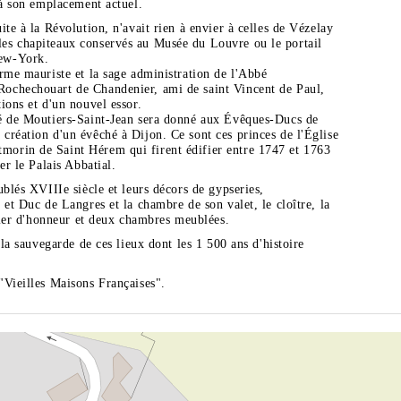
 à son emplacement actuel.
te à la Révolution, n'avait rien à envier à celles de Vézelay
es chapiteaux conservés au Musée du Louvre ou le portail
ew-York.
rme mauriste et la sage administration de l'Abbé
ochechouart de Chandenier, ami de saint Vincent de Paul,
ions et d'un nouvel essor.
é de Moutiers-Saint-Jean sera donné aux Évêques-Ducs de
création d'un évêché à Dijon. Ce sont ces princes de l'Église
orin de Saint Hérem qui firent édifier entre 1747 et 1763
er le Palais Abbatial.
ublés XVIIIe siècle et leurs décors de gypseries,
 et Duc de Langres et la chambre de son valet, le cloître, la
alier d'honneur et deux chambres meublées.
 la sauvegarde de ces lieux dont les 1 500 ans d'histoire
"Vieilles Maisons Françaises".