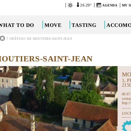
26.29°
07
AGENDA
MY S
WHAT TO DO
MOVE
TASTING
ACCOMO
|
CHÂTEAU DE MOUTIERS-SAINT-JEAN
OUTIERS-SAINT-JEAN
MO
1, 
215
06 07
conta
http:
LOCA