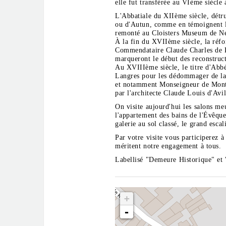
elle fut transférée au VIème siècle
L'Abbatiale du XIIème siècle, détrui
ou d'Autun, comme en témoignent l
remonté au Cloisters Museum de N
À la fin du XVIIème siècle, la réfo
Commendataire Claude Charles de R
marqueront le début des reconstruct
Au XVIIIème siècle, le titre d'Abb
Langres pour les dédommager de la 
et notamment Monseigneur de Montm
par l'architecte Claude Louis d'Avil
On visite aujourd'hui les salons me
l'appartement des bains de l'Évêque
galerie au sol classé, le grand esc
Par votre visite vous participerez à
méritent notre engagement à tous.
Labellisé "Demeure Historique" et 
+
-