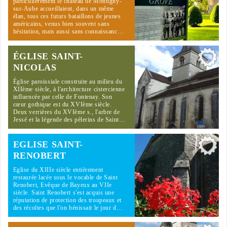
particulièrement le château de Montigny-
sur-Aube accueillaient, dans un même
élan, tous ces futurs bataillons de jeunes
américains, venus bien souvent sans
hésitation, mais aussi sans connaissanc…
ÉGLISE SAINT-
NICOLAS
Église paroissiale construite au milieu du
XIIème siècle, à l'architecture cistercienne
influencée par celle de Fontenay. Son
cœur gothique est du XVIème siècle.
Deux verrières du XVIème s., l'arbre de
Jessé et la légende des pèlerins de Saint…
EGLISE SAINT-
RENOBERT
Eglise du XIIIe siècle entièrement
restaurée lacée sous le vocable de Saint
Renobert, Evêque de Bayeux au VIIe
siècle. Saint Renobert s'est acquis une
réputation de protection des troupeaux et
des récoltes que l'on bénissait le jour d…