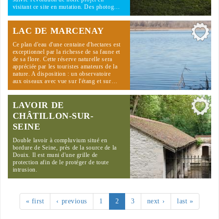
visitant ce site en mutation. Des photog…
LAC DE MARCENAY
Ce plan d'eau d'une centaine d'hectares est
exceptionnel par la richesse de sa faune et
de sa flore. Cette réserve naturelle sera
appréciée par les touristes amateurs de la
nature. A disposition : un observatoire
aux oiseaux avec vue sur l'étang et sur…
LAVOIR DE
CHÂTILLON-SUR-
SEINE
Double lavoir à compluvium situé en
bordure de Seine, près de la source de la
Douix. Il est muni d'une grille de
protection afin de le protéger de toute
intrusion.
« first
‹ previous
1
2
3
next ›
last »