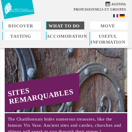
Skip
06
AGENDA
to
PROFESSIONNELS ET GROUPES
main
content
DISCOVER
WHAT TO DO
MOVE
TASTING
ACCOMODATION
USEFUL
You
INFORMATION
are
here
SITES
REMARQUABLES
The Chatillonnais hides numerous treasures, like the
famous Vix Vase. Ancient sites and castles, churches and
abbeys will speak to you through their stones !