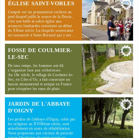
ÉGLISE SAINT-VORLES
Campée sur un promontoire rocheux au
pied duquel jaillit la source de la Douix,
c'est une belle et sobre église aux
arcatures lombardes construite au début
du XIème siècle. La chapelle souterraine
est consacrée à Saint-Bernard qui y eut…
FOSSE DE COULMIER-
LE-SEC
De tous temps, les hommes ont dû
s’organiser face aux sécheresses.
Au 18e siècle, le village de Coulmier-le-
Sec, en Côte-d’Or, a fait construire un
bassin monumental et unique en France
pour récupérer les eaux de pluie.
JARDIN DE L'ABBAYE
D'OIGNY
Les jardins de l'abbaye d'Oigny, créés par
les religieux au XVIIIème siècle, sont
actuellement en cours de réhabilitation.
Nous proposons aux curieux de pouvoir
suivre l'évolution de notre projet en