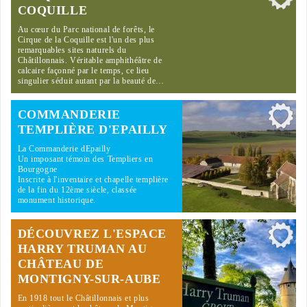
COQUILLE
Au cœur du Parc national de forêts, le
Cirque de la Coquille est l'un des plus
remarquables sites naturels du
Châtillonnais. Véritable amphithéâtre de
calcaire façonné par le temps, ce lieu
singulier séduit autant par la beauté de…
COMMANDERIE
TEMPLIÈRE D'EPAILLY
La Commanderie dEpailly
Un imposant témoin des Templiers en
Bourgogne
Inscrite à l'inventaire et chapelle templière
de la fin du 12ème siècle, classée
monument historique.
DÉCOUVREZ L'ESPACE
HARRY TRUMAN AU
CHÂTEAU DE
MONTIGNY-SUR-AUBE
En 1918 tout le Châtillonnais et plus