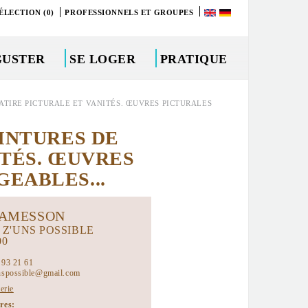
ÉLECTION (0)
PROFESSIONNELS ET GROUPES
GUSTER
SE LOGER
PRATIQUE
SATIRE PICTURALE ET VANITÉS. ŒUVRES PICTURALES
INTURES DE
ITÉS. ŒUVRES
EABLES...
AMESSON
 Z'UNS POSSIBLE
00
 93 21 61
nspossible@gmail.com
terie
ires: