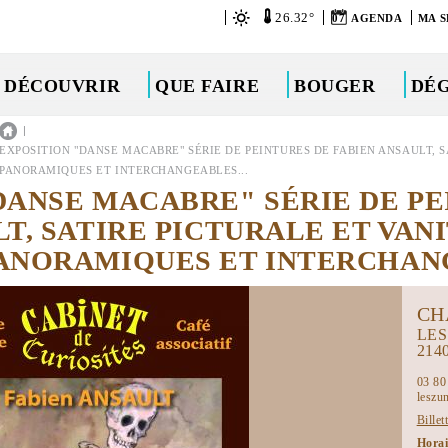
26.32°
07
AGENDA
MA S
DÉCOUVRIR
QUE FAIRE
BOUGER
DÉ
|
EXPOSITION "DANSE MACABRE" SÉRIE DE PEINTURES DE FABIEN ANSAULT, 
PANORAMIQUES ET INTERCHANGEABLES...
DANSE MACABRE" SÉRIE DE PE
LT, SATIRE PICTURALE ET VAN
ANORAMIQUES ET INTERCHANG
CH
LES
214
03 80
leszu
Billet
Hora