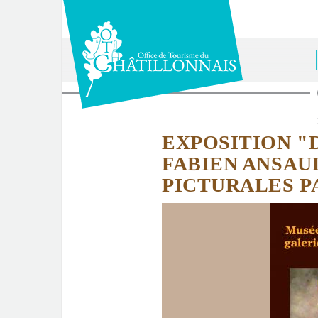
Aller
au
contenu
principal
Vous
êtes
EXPOSITION "
ici
FABIEN ANSAU
PICTURALES P