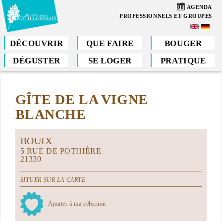
Aller
08
AGENDA
au
PROFESSIONNELS ET GROUPES
contenu
principal
DÉCOUVRIR
QUE FAIRE
BOUGER
DÉGUSTER
SE LOGER
PRATIQUE
Vous
êtes
GÎTE DE LA VIGNE
ici
BLANCHE
BOUIX
5 RUE DE POTHIÈRE
21330
SITUER SUR LA CARTE
Ajouter à ma sélection